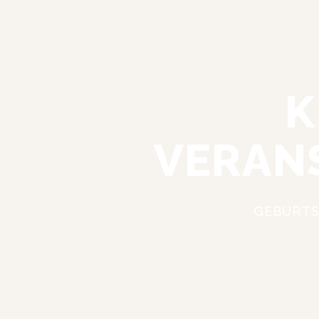
K
VERAN
HOME
STATTGARTEN
KULTURSALONG
E
GEBURTS