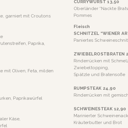
CURRYWURST 13,50
Oberländer “Nackte Bratw
Pommes
e, garniert mit Croutons
Fleisch
SCHNITZEL “WIENER AR
e 
Paniertes Schweineschni
tenstreifen, Paprika, 
ZWIEBELROSTBRATEN 2
Rinderrücken mit Schmel
Zwiebeltopping, 
, Feta, milden                   
Spätzle und Bratensoße
RUMPSTEAK 24,90
Rinderrücken mit gemisch
urken, Paprikawürfel 
SCHWEINESTEAK 12,90
Marinierter Schweinenack
ler Käse, 
Kräuterbutter und Brot
fel 