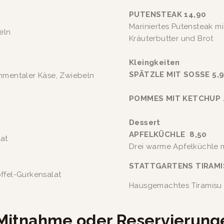
PUTENSTEAK 14,90
Mariniertes Putensteak mi
eln 
Kräuterbutter und Brot
Kleingkeiten
SPÄTZLE MIT SOSSE 5,
mmentaler Käse, Zwiebeln 
POMMES MIT KETCHUP /
Dessert
APFELKÜCHLE  8,50
Mit Röstzwiebeln und gemischtem Salat					
Drei warme Apfelküchle mi
STATTGARTENS TIRAMI
mit Zwiebel-Speckschmelze auf Kartoffel-Gurkensalat			
Hausgemachtes Tiramisu
Mitnahme oder Reservierungen