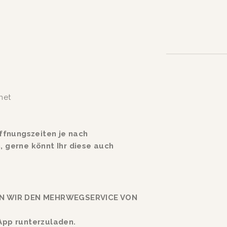
net
fnungszeiten je nach 
gerne könnt Ihr diese auch 
ZUR MITNAHME VON SPEISEN BIETEN WIR DEN MEHRWEGSERVICE VON 
 App runterzuladen.