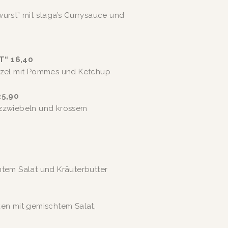
urst” mit staga’s Currysauce und 
T“ 16,40
tzel mit Pommes und Ketchup
5,90
zzwiebeln und krossem 
tem Salat und Kräuterbutter
en mit gemischtem Salat, 