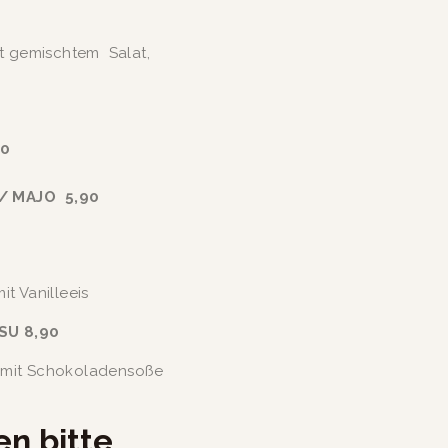
t gemischtem  Salat, 
90
 MAJO  5,90
t Vanilleeis
SU 8,90
 mit Schokoladensoße
 bitte 