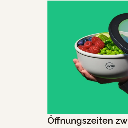
Öffnungszeiten zwischen                                                                                            